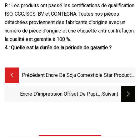
R : Les produits ont passé les certifications de qualification
ISO, CCC, SGS, BV et CONTECNA. Toutes nos pièces
détachées proviennent des fabricants d'origine avec un
numéro de pièce d'origine et une étiquette anti-contrefaçon,
la qualité est garantie à 100 %.
4 : Quelle est la durée de la période de garantie ?
Précédent:
Encre De Soja Comestible Star Products,
Encre D'impression Offset, Offre
Spéciale
Encre D'impression Offset De Papier
:suivant
Publicitaire De Papier D'impression D'encre
Comestible