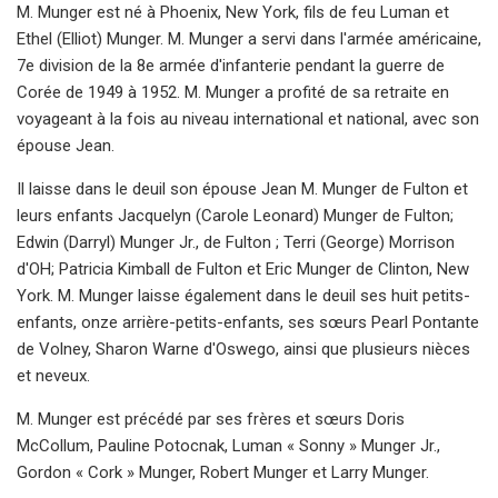
M. Munger est né à Phoenix, New York, fils de feu Luman et
Ethel (Elliot) Munger. M. Munger a servi dans l'armée américaine,
7e division de la 8e armée d'infanterie pendant la guerre de
Corée de 1949 à 1952. M. Munger a profité de sa retraite en
voyageant à la fois au niveau international et national, avec son
épouse Jean.
Il laisse dans le deuil son épouse Jean M. Munger de Fulton et
leurs enfants Jacquelyn (Carole Leonard) Munger de Fulton;
Edwin (Darryl) Munger Jr., de Fulton ; Terri (George) Morrison
d'OH; Patricia Kimball de Fulton et Eric Munger de Clinton, New
York. M. Munger laisse également dans le deuil ses huit petits-
enfants, onze arrière-petits-enfants, ses sœurs Pearl Pontante
de Volney, Sharon Warne d'Oswego, ainsi que plusieurs nièces
et neveux.
M. Munger est précédé par ses frères et sœurs Doris
McCollum, Pauline Potocnak, Luman « Sonny » Munger Jr.,
Gordon « Cork » Munger, Robert Munger et Larry Munger.